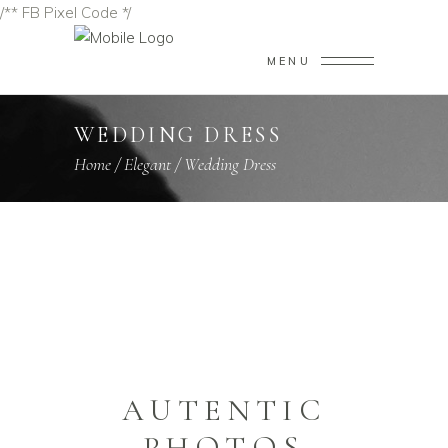
/** FB Pixel Code */
MENU
WEDDING DRESS
Home
/
Elegant
/
Wedding Dress
AUTENTIC
PHOTOS