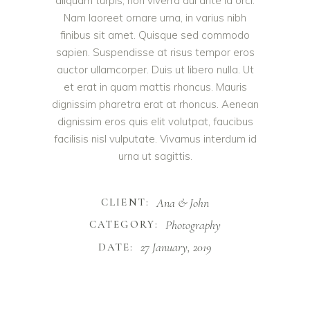
aliquam turpis, non viverra dui ante id orci.
Nam laoreet ornare urna, in varius nibh
finibus sit amet. Quisque sed commodo
sapien. Suspendisse at risus tempor eros
auctor ullamcorper. Duis ut libero nulla. Ut
et erat in quam mattis rhoncus. Mauris
dignissim pharetra erat at rhoncus. Aenean
dignissim eros quis elit volutpat, faucibus
facilisis nisl vulputate. Vivamus interdum id
urna ut sagittis.
Ana & John
CLIENT:
Photography
CATEGORY:
27 January, 2019
DATE: