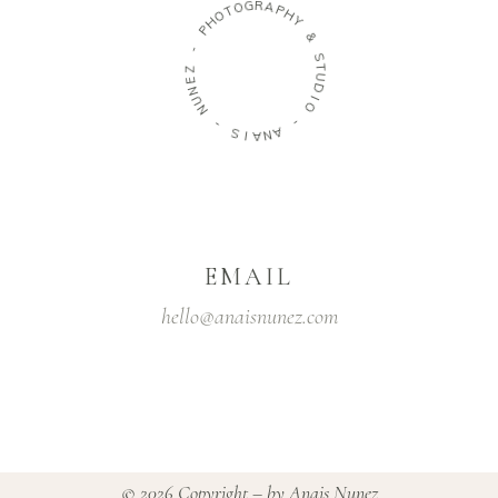
G
R
O
A
T
P
O
H
H
Y
P
&
-
S
Z
T
E
U
N
D
U
I
N
O
-
-
S
A
I
N
A
EMAIL
hello@anaisnunez.com
© 2026 Copyright – by Anais Nunez