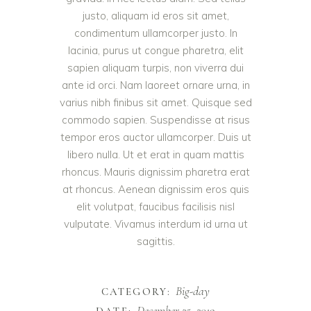
justo, aliquam id eros sit amet,
condimentum ullamcorper justo. In
lacinia, purus ut congue pharetra, elit
sapien aliquam turpis, non viverra dui
ante id orci. Nam laoreet ornare urna, in
varius nibh finibus sit amet. Quisque sed
commodo sapien. Suspendisse at risus
tempor eros auctor ullamcorper. Duis ut
libero nulla. Ut et erat in quam mattis
rhoncus. Mauris dignissim pharetra erat
at rhoncus. Aenean dignissim eros quis
elit volutpat, faucibus facilisis nisl
vulputate. Vivamus interdum id urna ut
sagittis.
Big-day
CATEGORY:
December 25, 2019