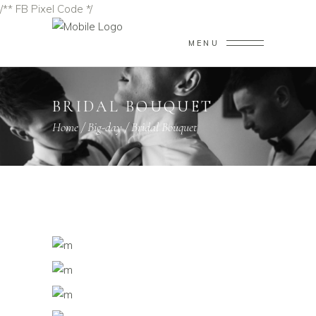
/** FB Pixel Code */
MENU
BRIDAL BOUQUET
Home
/
Big-day
/
Bridal Bouquet