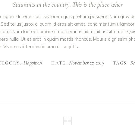
Staurants in the country. This is the place wher
ing elit. Integer facilisis lorem quis pretium posuere. Nam gravid
 Sed tellus justo, aliquam id eros sit amet, condimentum ullamcorpe
e id orci. Nam laoreet ornare urna, in varius nibh finibus sit ame
ibero nulla. Ut et erat in quam mattis rhoncus. Mauris dignissim p
te. Vivamus interdum id urna ut sagittis.
Happiness
November 27, 2019
Be
TEGORY:
DATE:
TAGS: