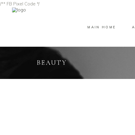
/** FB Pixel Code */
MAIN HOME
BEAUTY