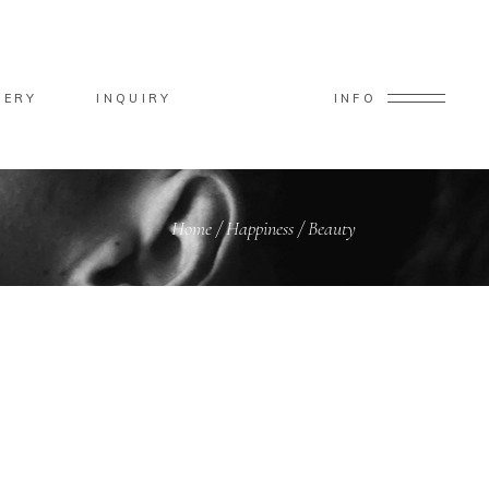
LERY
INQUIRY
INFO
Home
/
Happiness
/
Beauty