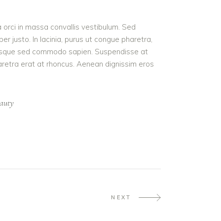
a orci in massa convallis vestibulum. Sed
r justo. In lacinia, purus ut congue pharetra,
t. Quisque sed commodo sapien. Suspendisse at
haretra erat at rhoncus. Aenean dignissim eros
auty
NEXT