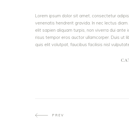
Lorem ipsum dolor sit amet, consectetur adipisc
venenatis hendrerit gravida. In nec lectus diam.
elit sapien aliquam turpis, non viverra dui ant
risus tempor eros auctor ullamcorper. Duis ut l
quis elit volutpat, faucibus facilisis nisl vulputa
CA
PREV